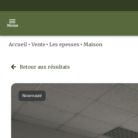
Menu
Accueil
Vente
Les epesses
Maison
accueil
ventes
Retour aux résultats
locations
notre
Nouveauté
agence
contact