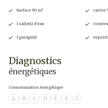
Surface 90 m²
carrez 
1 salle(s) d'eau
constru
1 garage(s)
exposit
diagnostics
énergétiques
Consommation énergétique
A
B
C
D
E
F
G