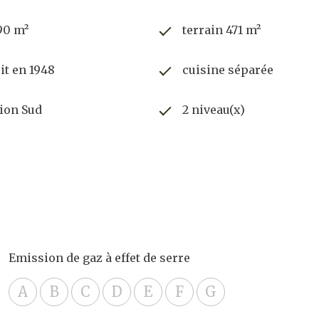
90 m²
terrain 471 m²
it en 1948
cuisine séparée
ion Sud
2 niveau(x)
Emission de gaz à effet de serre
A
B
C
D
E
F
G