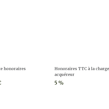
te honoraires
Honoraires TTC à la charg
acquéreur
€
5 %