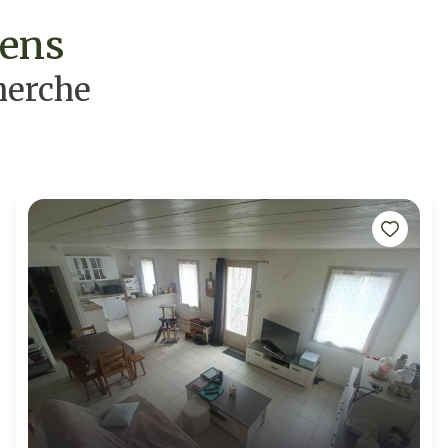
iens
herche