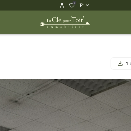
0
Fr
Té